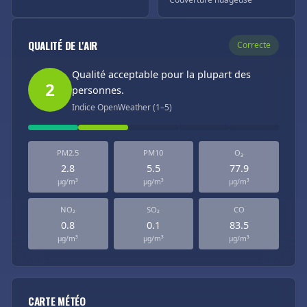
QUALITÉ DE L'AIR
Correcte
Qualité acceptable pour la plupart des
2
personnes.
Indice OpenWeather (1–5)
PM2.5
PM10
O₃
2.8
5.5
77.9
µg/m³
µg/m³
µg/m³
NO₂
SO₂
CO
0.8
0.1
83.5
µg/m³
µg/m³
µg/m³
CARTE MÉTÉO