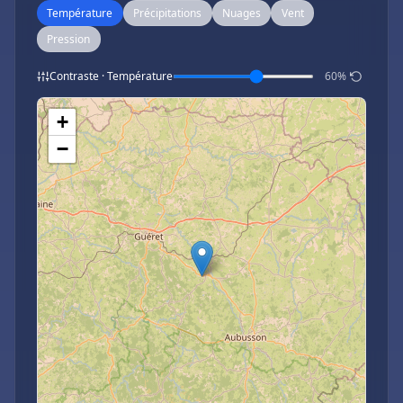
Température
Précipitations
Nuages
Vent
Pression
Contraste · Température
60%
+
−