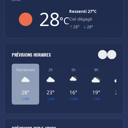
28
Ressenti 27°C
°C
Ciel dégagé
↑
28°
↓
28°
PRÉVISIONS HORAIRES
Maintenant
2h
5h
8h
11h
28°
23°
16°
19°
27°
0%
0%
20%
0%
0%