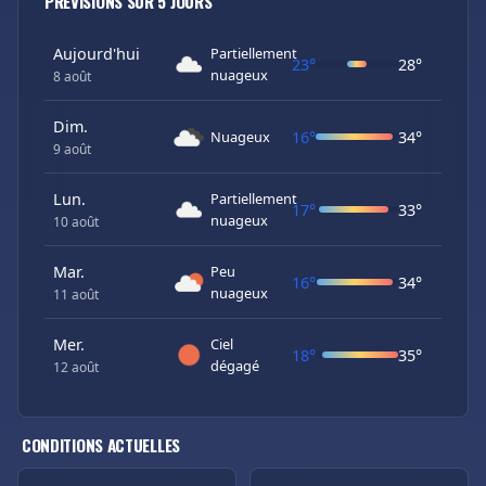
PRÉVISIONS SUR 5 JOURS
Aujourd'hui
Partiellement
23°
28°
nuageux
8 août
Dim.
16°
34°
Nuageux
9 août
Lun.
Partiellement
17°
33°
nuageux
10 août
Mar.
Peu
16°
34°
nuageux
11 août
Mer.
Ciel
18°
35°
dégagé
12 août
CONDITIONS ACTUELLES