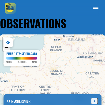
OBSERVATIONS
+
−
PLUIE (INTENSITÉ RADAR)
faible
modérée
forte
RECHERCHER