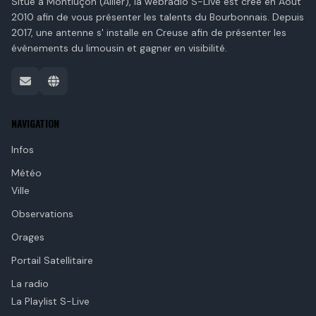
Situé à Montluçon (Allier), la webradio S-Live est crée en Aout
Opacité:
2010 afin de vous présenter les talents du Bourbonnais. Depuis
2017, une antenne s' installe en Creuse afin de présenter les
Vent (Vitesse)
évènements du limousin et gagner en visibilité.
Opacité:
Nuages
Humidité (%)
Pression (hPa)
NAVIGATION
Vigilance Météo-France
Infos
Météo
Ville
Observations
Orages
Portail Satellitaire
La radio
La Playlist S-Live