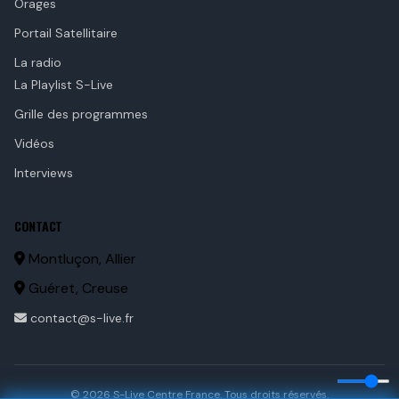
Orages
Portail Satellitaire
La radio
La Playlist S-Live
Grille des programmes
Vidéos
Interviews
CONTACT
Montluçon, Allier
Guéret, Creuse
contact@s-live.fr
© 2026 S-Live Centre France. Tous droits réservés.