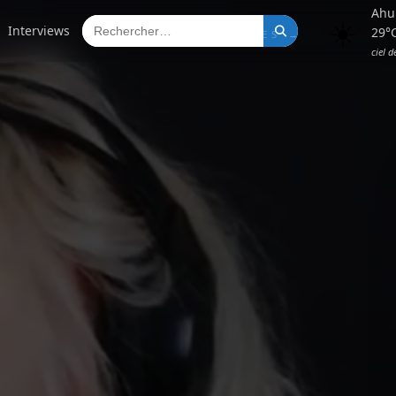
Ahu
☀️
Interviews
29°
← PAGES • ARTICLES →
ciel 