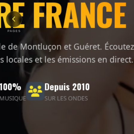
RE FRANCE
U PORTAIL SATELLITAIRE
PAGES
rect depuis l'espace. Les flux ci-dessous
OAA, EUMETSAT, NASA) et sont rafraîchis
le de Montluçon et Guéret. Écoutez
automatiquement.
 locales et les émissions en direct.
ONNÉES SATELLITAIRES
100%
Depuis 2010
MUSIQUE
SUR LES ONDES
🛰️
ISS Live Stream
ISS LIVE STREAM