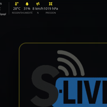
n
28°C
31%
8 km/h
1019 hPa
C
RESSENTI
HUMIDITÉ
N
PRESSION
dégagé
Article 1 / 20