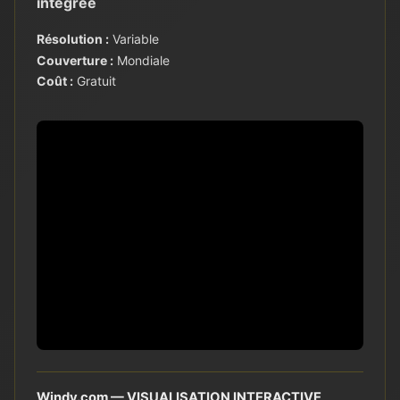
intégrée
Résolution :
Variable
Couverture :
Mondiale
Coût :
Gratuit
Windy.com — VISUALISATION INTERACTIVE