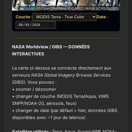
Leaflet
|
© OpenStreetMap © CARTO, NASA EOSDIS GIBS
Couche :
Date :
NASA Worldview / GIBS — DONNÉES
INTERACTIVES
La carte ci-dessus se connecte directement aux
serveurs
NASA Global Imagery Browse Services
(GIBS). Vous pouvez :
• zoomer / dézoomer
• changer de couche (MODIS Terra/Aqua, VIIRS
SNPP/NOAA-20, aérosols, feux)
• changer de date (par défaut = hier, données GIBS
disponibles avec ~1 jour de latence)
Satellites utilisés :
Terra, Aqua, Suomi-NPP, NOAA-