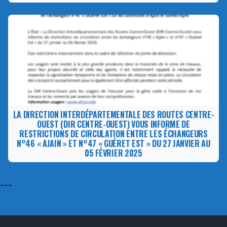
LA DIRECTION INTERDÉPARTEMENTALE DES ROUTES CENTRE-
OUEST (DIR CENTRE-OUEST) VOUS INFORME DE
RESTRICTIONS DE CIRCULATION ENTRE LES ÉCHANGEURS
N°46 « AJAIN » ET N°47 « GUÉRET EST » DU 27 JANVIER AU
05 FÉVRIER 2025
---