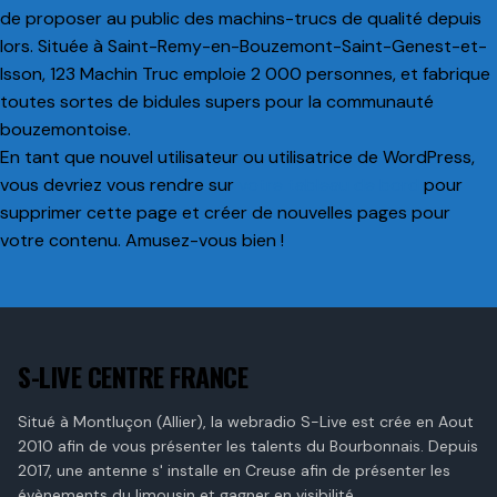
de proposer au public des machins-trucs de qualité depuis
lors. Située à Saint-Remy-en-Bouzemont-Saint-Genest-et-
Isson, 123 Machin Truc emploie 2 000 personnes, et fabrique
toutes sortes de bidules supers pour la communauté
bouzemontoise.
En tant que nouvel utilisateur ou utilisatrice de WordPress,
vous devriez vous rendre sur
votre tableau de bord
pour
supprimer cette page et créer de nouvelles pages pour
votre contenu. Amusez-vous bien !
S-LIVE CENTRE FRANCE
Situé à Montluçon (Allier), la webradio S-Live est crée en Aout
2010 afin de vous présenter les talents du Bourbonnais. Depuis
2017, une antenne s' installe en Creuse afin de présenter les
évènements du limousin et gagner en visibilité.