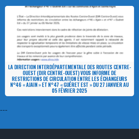
LA DIRECTION INTERDÉPARTEMENTALE DES ROUTES CENTRE-
OUEST (DIR CENTRE-OUEST) VOUS INFORME DE
RESTRICTIONS DE CIRCULATION ENTRE LES ÉCHANGEURS
N°46 « AJAIN » ET N°47 « GUÉRET EST » DU 27 JANVIER AU
05 FÉVRIER 2025
---