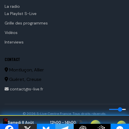
La radio
La Playlist S-Live
Grille des programmes
Vidéos
Interviews
CONTACT
Montluçon, Allier
Guéret, Creuse
contact@s-live.fr
© 2026 S-Live Centre France. Tous droits réservés.
:
12
30
Samedi 8 Août
12h00 - 14h00
Erreur de lecture
Bonne fête Dominique
2010's